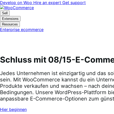
Skip
Skip
Develop on Woo
Hire an expert
Get support
to
to
navigation
content
Sell
Extensions
Resources
Enterprise ecommerce
Schluss mit 08/15-E-Comm
Jedes Unternehmen ist einzigartig und das so
sein. Mit WooCommerce kannst du ein Unter
Produkte verkaufen und wachsen – nach dein
Bedingungen. Unsere WordPress-Plattform biet
anpassbare E-Commerce-Optionen zum günsti
Hier beginnen